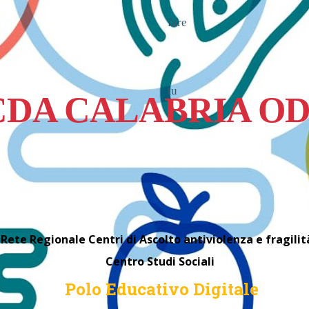
fare
tu
CDA CALABRIA O
Rete Regionale Centri di Ascolto antiviolenza e fragili
Centro Studi Sociali
Polo Educativo Digitale