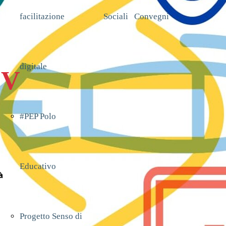
facilitazione
#PEP Polo
Sociali
Convegni
digitale
Educativo
DV
#PEP Polo
Progetto Senso di
Educativo
marcia
tà
Progetto Senso di
Volontari per