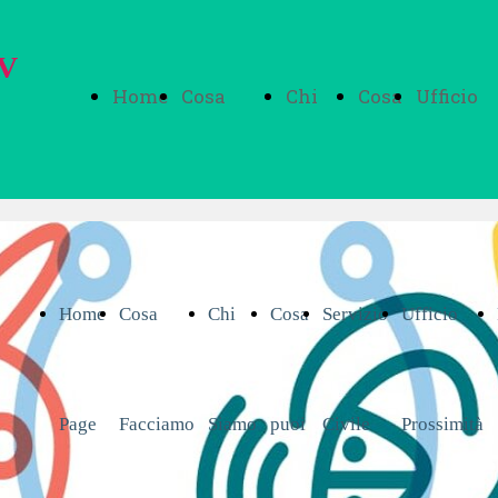
DV
Home
Cosa
Chi
Cosa
Ufficio
Page
Facciamo
Siamo
puoi
Prossim
Home
Cosa
Chi
Cosa
Servizio
fare
Ufficio
Page
Facciamo
Siamo
puoi
Civile
tu
Prossimità