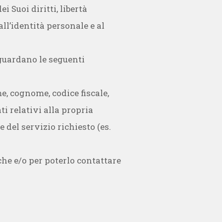
i Suoi diritti, libertà
#PEP Polo
ll’identità personale e al
iguardano le seguenti
Educativo
e, cognome, codice fiscale,
ti relativi alla propria
Progetto Senso di
 del servizio richiesto (es.
che e/o per poterlo contattare
marcia
Volontari per