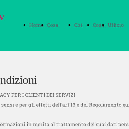
DV
Home
Cosa
Chi
Cosa
Ufficio
Page
Facciamo
Siamo
puoi
Prossim
ondizioni
fare
CY PER I CLIENTI DEI SERVIZI
ensi e per gli effetti dell’art 13 e del Regolamento e
tu
formazioni in merito al trattamento dei suoi dati pers